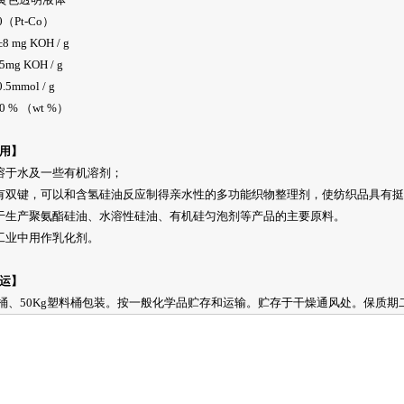
0（Pt-Co）
 mg KOH / g
mg KOH / g
5mmol / g
0 % （wt %）
用】
溶于水及一些有机溶剂；
有双键，可以和含氢硅油反应制得亲水性的多功能织物整理剂，使纺织品具有
于生产聚氨酯硅油、水溶性硅油、有机硅匀泡剂等产品的主要原料。
工业中用作乳化剂。
运】
铁桶、50Kg塑料桶包装。按一般化学品贮存和运输。贮存于干燥通风处。保质期