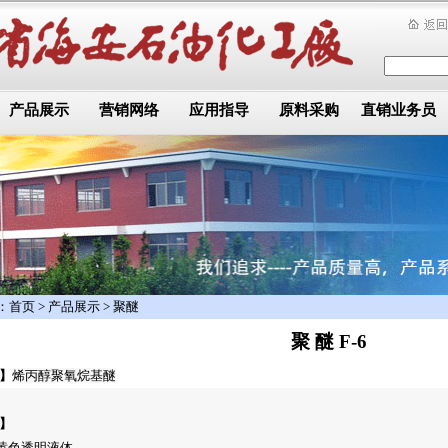
产品展示
营销网络
应用指导
原料采购
直销业务员
：
首页
>
产品展示
>
聚醚
聚 醚 F-6
】
烯丙醇聚氧烷基醚
】
淡黄色透明液体