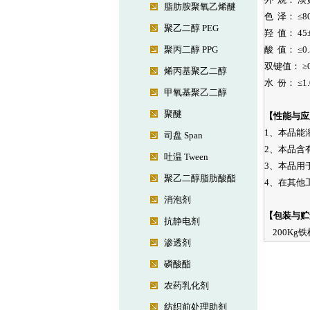
脂肪胺聚氧乙烯醚
色 泽： ≤8
聚乙二醇 PEG
羟 值： 45±8
聚丙二醇 PPG
酸 值： ≤0.5
双键值： ≥0.
烯丙基聚乙二醇
水 份： ≤1.
甲氧基聚乙二醇
聚醚
【性能与应
1、本品能
司盘 Span
2、本品含
吐温 Tween
3、本品用
聚乙二醇脂肪酸酯
4、在其他
消泡剂
【包装与贮
抗静电剂
200Kg
渗透剂
磷酸酯
农药乳化剂
纺织前处理助剂