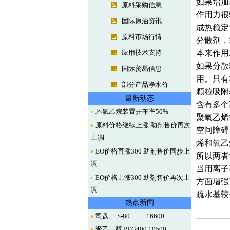
如果增加
原料采购信息
作用力很
国际原油资讯
成热稳定
原料市场行情
分散剂，
应用技术支持
本来作用
如果分散
国际贸易信息
用。只有
部分产品净水价
颗粒吸附
最新动态
含有多个
环氧乙烷装置开车率50%
聚氧乙烯
原料价格继续上涨 助剂售价再次
空间障碍
上调
烯和氧乙
EO价格再涨300 助剂售价同步上
所以两者
调
当用离子
EO价格上涨300 助剂售价再次上
方面增强
调
疏水基较
热点新闻
司盘 S-80 16600
聚乙二醇 PEG400 10500