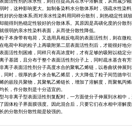
表面活性剂的亲水性，则往往提高其在水中溶解度，从而减少颗
弱时，这种影响更大。如制备染料水分散体系时，强疏水性染料
性好的分散体系;而对亲水性染料用同样分散剂，则热稳定性就
却能得到热稳定性较好的分散体系。其原因是高磺化度的分散剂
就很弱的亲水性染料表面，从而使分散性降低。
粒子本身带有电荷，又选用具相反电荷的表面活性剂，则在微粒
在电荷中和的粒子上再吸附第二层表面活性剂后，才能很好地分
表面活性剂困难，同样只有高浓度时，才有足够的吸附以稳定分
离子基团，且分布于整个表面活性剂分子上，同时疏水基含有芳
非离子表面活性剂分子高度水合的聚氧乙烯链，以卷曲状伸展到
，同时，很厚的多个水合氧乙烯层，大大降低了粒子间范德华引
烯的嵌段共聚物，其聚氧乙烯链长，增加了溶解度，而聚氧丙烯
均长，作分散剂是十分适宜的。
型与非离子型表面活性剂复配时，一方面使分子伸展到水相中，
了固体粒子界面膜强度。因此混合后，只要它们在水相中溶解度
长的分散剂分散性能是较强的。