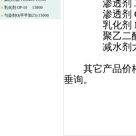
渗透剂 JFC
乳化剂 OP-10 13800
渗透剂 OEP
匀染剂O(平平加25) 15000
乳化剂 MOA
聚乙二醇PEG
减水剂大单体H
其它产品价格
垂询。
江苏省