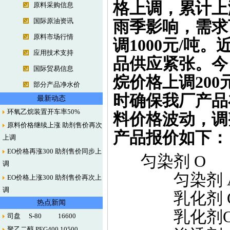
格上调，累计上涨
原料采购信息
国际原油资讯
雨季影响，需求
原料市场行情
调1000元/
应用技术支持
品供应紧张。今
国际贸易信息
烷价格上调200
部分产品净水价
时确保我厂产品
最新动态
环氧乙烷装置开车率50%
料价格波动，调
原料价格继续上涨 助剂售价再次
产品报价如下
上调
EO价格再涨300 助剂售价同步上
匀染剂 O 
调
匀染剂 AN
EO价格上涨300 助剂售价再次上
调
乳化剂 OP-
热点新闻
乳化剂OP-1
司盘 S-80 16600
聚乙二醇 PEG400 10500