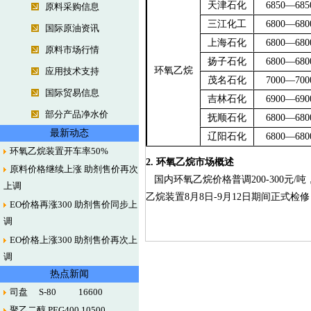
天津石化
6850—685
原料采购信息
三江化工
6800—680
国际原油资讯
上海石化
6800—680
原料市场行情
扬子石化
6800—680
环氧乙烷
应用技术支持
茂名石化
7000—700
国际贸易信息
吉林石化
6900—690
部分产品净水价
抚顺石化
6800—680
最新动态
辽阳石化
6800—680
环氧乙烷装置开车率50%
2.
环氧乙烷市场概述
原料价格继续上涨 助剂售价再次
国内环氧乙烷价格普调200-300元
上调
乙烷装置8月8日-9月12日期间正式
EO价格再涨300 助剂售价同步上
调
EO价格上涨300 助剂售价再次上
调
热点新闻
司盘 S-80 16600
聚乙二醇 PEG400 10500