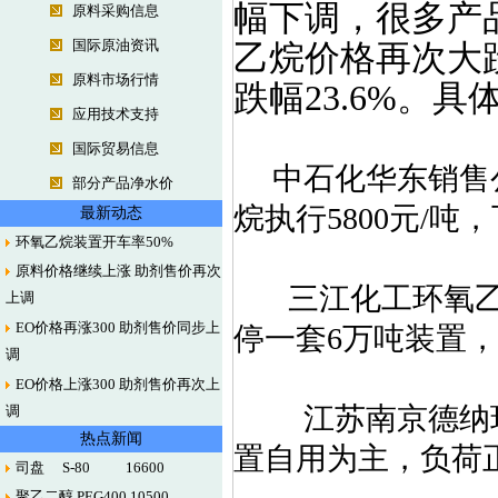
幅下调，很多产
原料采购信息
国际原油资讯
乙烷价格再次大跌8
原料市场行情
跌幅23.6%。
应用技术支持
国际贸易信息
中石化华东销售公
部分产品净水价
烷执行5800元/吨
最新动态
环氧乙烷装置开车率50%
原料价格继续上涨 助剂售价再次
三江化工环氧乙烷
上调
EO价格再涨300 助剂售价同步上
停一套6万吨装置
调
EO价格上涨300 助剂售价再次上
江苏南京德纳环氧乙
调
热点新闻
置自用为主，负荷
司盘 S-80 16600
聚乙二醇 PEG400 10500