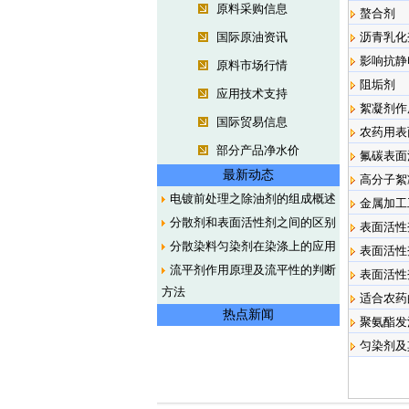
原料采购信息
螯合剂
国际原油资讯
沥青乳化
影响抗静
原料市场行情
阻垢剂
应用技术支持
絮凝剂作
国际贸易信息
农药用表
部分产品净水价
氟碳表面
最新动态
高分子絮
电镀前处理之除油剂的组成概述
金属加工
分散剂和表面活性剂之间的区别
表面活性
分散染料匀染剂在染涤上的应用
表面活性
流平剂作用原理及流平性的判断
表面活性
方法
适合农药
热点新闻
聚氨酯发
匀染剂及